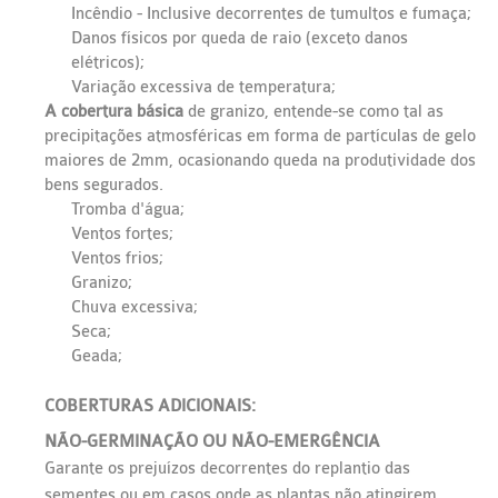
Incêndio - Inclusive decorrentes de tumultos e fumaça;
Danos físicos por queda de raio (exceto danos
elétricos);
Variação excessiva de temperatura;
A cobertura básica
de granizo, entende-se como tal as
precipitações atmosféricas em forma de partículas de gelo
maiores de 2mm, ocasionando queda na produtividade dos
bens segurados.
Tromba d'água;
Ventos fortes;
Ventos frios;
Granizo;
Chuva excessiva;
Seca;
Geada;
COBERTURAS ADICIONAIS:
NÃO-GERMINAÇÃO OU NÃO-EMERGÊNCIA
Garante os prejuízos decorrentes do replantio das
sementes ou em casos onde as plantas não atingirem