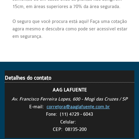
15cm, em áreas superiores a 70% da área segurada.
O seguro que você procura está aqui! Faça uma cotação
agora mesmo e descubra como pode ser acessível estar
em segurança.
Detalhes do contato
AAG LAFUENTE
Av. Francisco Ferreira Lopes, 600 - Mogi das Cruzes / SP
E-mail:
corretora@aaglafuente.com.br
Fone:
(11) 4729 - 6043
Celular:
CEP:
08735-200