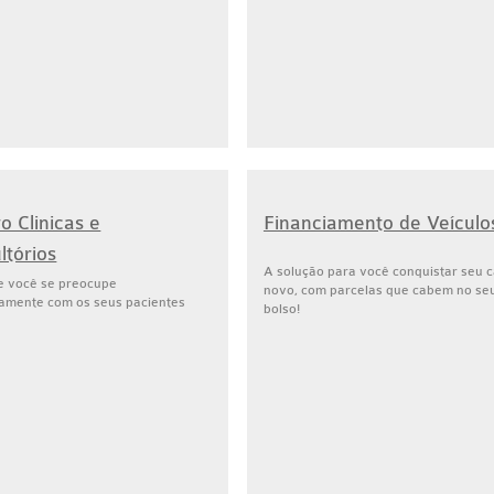
o Clinicas e
Financiamento de Veículo
ltórios
A solução para você conquistar seu c
e você se preocupe
novo, com parcelas que cabem no se
vamente com os seus pacientes
bolso!