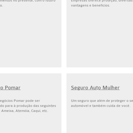
mentos no presente, com o futuro
Empresas oferece proteção, diversas
o.
vantagens e benefícios.
ro Pomar
Seguro Auto Mulher
egócios Pomar pode ser
Um seguro que além de proteger o s
ado para à produção das seguintes
automóvel e também cuida de você.
: Ameixa, Atemóia, Caqui, etc.