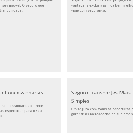
stos podem acontecer a qualquer
Viajar é uma delícia! Com proteção e
m seu imóvel, O seguro que
vantagens exclusivas, fica bem melho
tranquilidade.
viaje com segurança.
o Concessionárias
Seguro Transportes Mais
Simples
o Concessionárias oferece
Um seguro com todas as coberturas 
as específicas para o seu
garantir as mercadorias de sua empr
o.