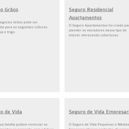
o Grãos
Seguro Residencial
Apartamentos
egócios Grãos pode ser
O Seguro Apartamentos foi criado pa
do para as seguintes culturas:
atender os moradores desse tipo de
ja e trigo.
imóvel, oferecendo coberturas.
o de Vida
Seguro de Vida Empresari
ua família podem vivenciar os
O Seguro de Vida Pequenas e Média