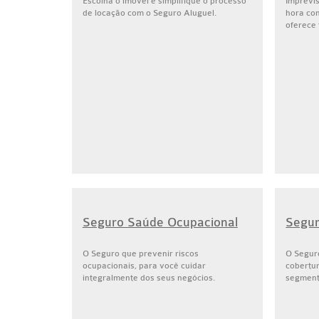
Escolha o imóvel e simplifique o processo
Imprevi
de locação com o Seguro Aluguel.
hora co
oferece 
Seguro Saúde Ocupacional
Segur
O Seguro que prevenir riscos
O Segur
ocupacionais, para você cuidar
cobertur
integralmente dos seus negócios.
segment