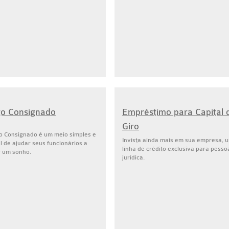
to Consignado
Empréstimo para Capital 
Giro
to Consignado é um meio simples e
Invista ainda mais em sua empresa, 
l de ajudar seus funcionários a
linha de crédito exclusiva para pesso
r um sonho.
jurídica.