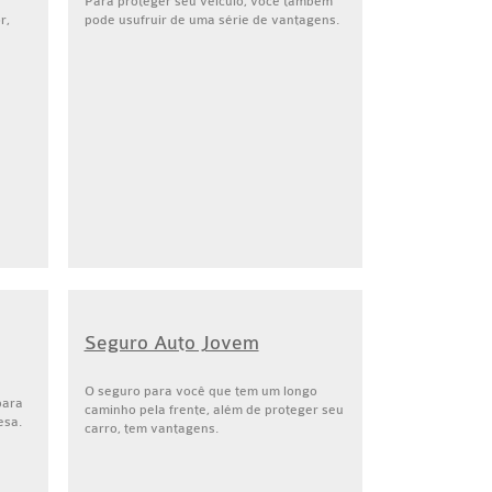
Para proteger seu veículo, você também
r,
pode usufruir de uma série de vantagens.
Seguro Auto Jovem
O seguro para você que tem um longo
para
caminho pela frente, além de proteger seu
esa.
carro, tem vantagens.