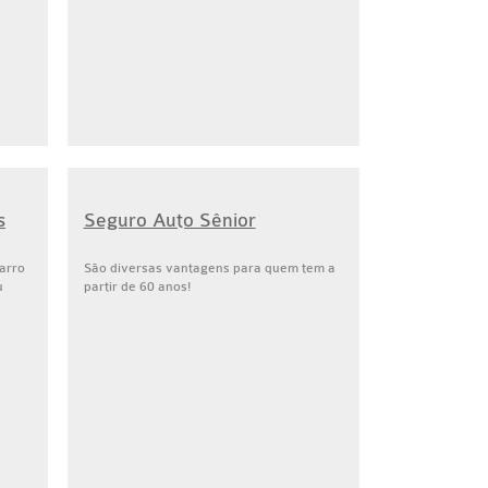
s
Seguro Auto Sênior
arro
São diversas vantagens para quem tem a
u
partir de 60 anos!