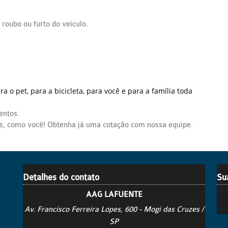
 roubo ou furto do veículo.
a o pet, para a bicicleta, para você e para a família toda
;
entos.
as, como você! Obtenha já uma cotação com nossa equipe.
Detalhes do contato
Su
AAG LAFUENTE
Av. Francisco Ferreira Lopes, 600 - Mogi das Cruzes /
SP